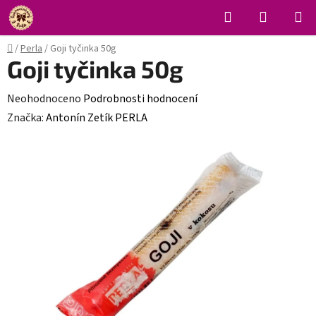
Přejít
Hledat
NÁKUPN
na
KOŠÍK
obsah
Domů
/
Perla
/
Goji tyčinka 50g
Goji tyčinka 50g
Průměrné
Neohodnoceno
Podrobnosti hodnocení
hodnocení
Značka:
Antonín Zetík PERLA
produktu
je
0,0
z
5
hvězdiček.