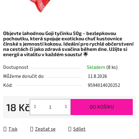
Objevte lahodnou Goji tyčinku 50g – bezlepkovou
pochoutku, která spojuje exotickou chuť kustovnice
čínské s jemností kokosu. Ideální pro rychlé občerstvení
na cestách či jako zdravá svačina během dne. Užijte si
energii a vitalitu v každém soustu! 🌟
Dostupnost
Skladem
(8 ks)
Můžeme doručit do:
11.8.2026
Kód:
9594014020252
18 Kč
DO KOŠÍKU
Měrná cena:
Tisk
Zeptat se
Sdílet