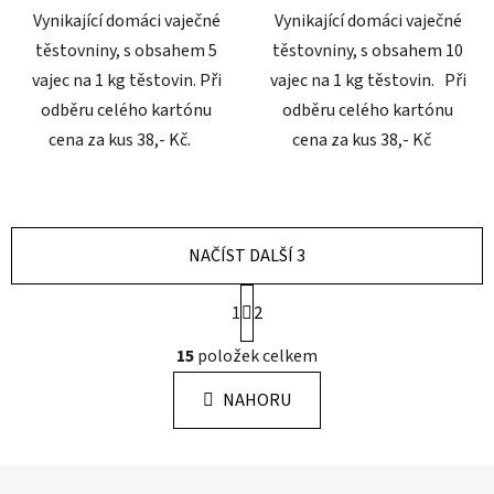
Vynikající domáci vaječné
Vynikající domáci vaječné
hvězdiček.
těstovniny, s obsahem 5
těstovniny, s obsahem 10
vajec na 1 kg těstovin. Při
vajec na 1 kg těstovin. Při
odběru celého kartónu
odběru celého kartónu
cena za kus 38,- Kč.
cena za kus 38,- Kč
NAČÍST DALŠÍ 3
S
1
2
t
r
O
15
položek celkem
á
v
n
l
k
NAHORU
á
o
d
v
a
á
Z
n
c