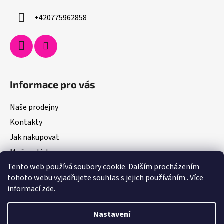
+420775962858
Informace pro vás
Naše prodejny
Kontakty
Jak nakupovat
Možnosti dopravy
Tento web používá soubory cookie. Dalším procházením
Obchodní podmínky
tohoto webu vyjadřujete souhlas s jejich používáním.. Více
Podmínky ochrany osobních údajů
informací
zde
.
Pro firmy
Nastavení