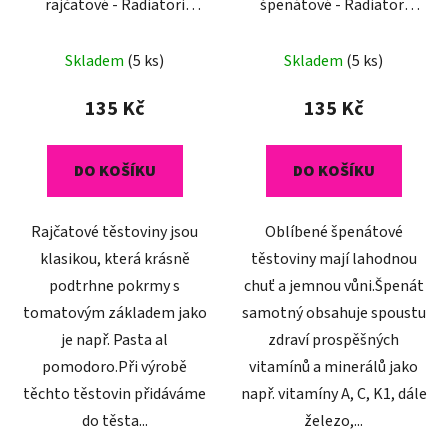
rajčatové - Radiatori
špenátové - Radiatori
350g
350g
Skladem
(5 ks)
Skladem
(5 ks)
135 Kč
135 Kč
DO KOŠÍKU
DO KOŠÍKU
Rajčatové těstoviny jsou
Oblíbené špenátové
klasikou, která krásně
těstoviny mají lahodnou
podtrhne pokrmy s
chuť a jemnou vůni.Špenát
tomatovým základem jako
samotný obsahuje spoustu
je např. Pasta al
zdraví prospěšných
pomodoro.Při výrobě
vitamínů a minerálů jako
těchto těstovin přidáváme
např. vitamíny A, C, K1, dále
do těsta...
železo,...