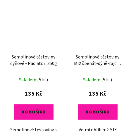
Semolinové těstoviny
Semolinové těstoviny
dýňové - Radiatori 350g
MIX špenát-dýně-rajče -
Radiatori 350g
Skladem
(5 ks)
Skladem
(5 ks)
135 Kč
135 Kč
DO KOŠÍKU
DO KOŠÍKU
Semolinové těstoviny s
Velmi oblíbený MIX