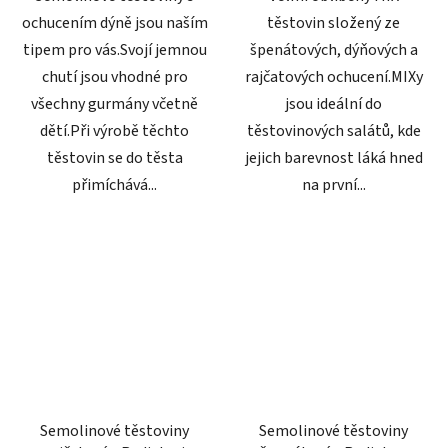
ochucením dýně jsou naším
těstovin složený ze
tipem pro vás.Svojí jemnou
špenátových, dýňových a
chutí jsou vhodné pro
rajčatových ochucení.MIXy
všechny gurmány včetně
jsou ideální do
dětí.Při výrobě těchto
těstovinových salátů, kde
těstovin se do těsta
jejich barevnost láká hned
přimíchává...
na první...
Semolinové těstoviny
Semolinové těstoviny