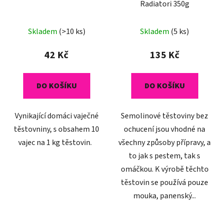
Radiatori 350g
Průměrné
Skladem
(>10 ks)
Skladem
(5 ks)
hodnocení
produktu
42 Kč
135 Kč
je
4,1
DO KOŠÍKU
DO KOŠÍKU
z
5
Vynikající domáci vaječné
Semolinové těstoviny bez
hvězdiček.
těstovniny, s obsahem 10
ochucení jsou vhodné na
vajec na 1 kg těstovin.
všechny způsoby přípravy, a
to jak s pestem, tak s
omáčkou. K výrobě těchto
těstovin se používá pouze
mouka, panenský...