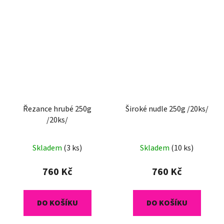
Řezance hrubé 250g
Široké nudle 250g /20ks/
/20ks/
Průměrné
Skladem
(3 ks)
Skladem
(10 ks)
hodnocení
produktu
760 Kč
760 Kč
je
5,0
DO KOŠÍKU
DO KOŠÍKU
z
5