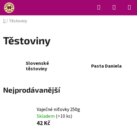
Přejít
Hledat
NÁKUPN
na
KOŠÍK
obsah
Domů
/
Těstoviny
Těstoviny
Slovenské
Pasta Daniela
těstoviny
Nejprodávanější
Vaječné niťovky 250g
Skladem
(>10 ks)
42 Kč