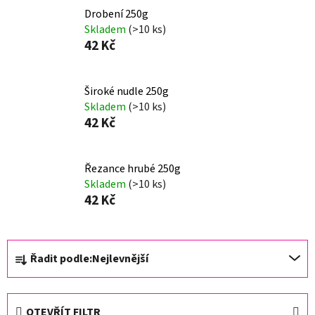
Drobení 250g
Skladem
(>10 ks)
42 Kč
Široké nudle 250g
Skladem
(>10 ks)
42 Kč
Řezance hrubé 250g
Skladem
(>10 ks)
42 Kč
Ř
Řadit podle:
Nejlevnější
a
z
e
OTEVŘÍT FILTR