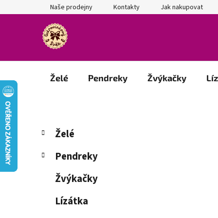
Přejít
Naše prodejny
Kontakty
Jak nakupovat
na
obsah
Želé
Pendreky
Žvýkačky
Lí
P
K
Přeskočit
Želé
a
kategorie
o
t
s
Pendreky
e
t
g
Žvýkačky
r
o
a
r
Lízátka
i
n
e
n