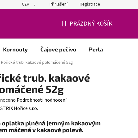
CZK
Přihlášení
Registrace
sobních údajů
Pro firmy
PRÁZDNÝ KOŠÍK
NÁKUPNÍ
KOŠÍK
Kornouty
Čajové pečivo
Perla
Strix
Hořické trub. kakaové polomáčené 52g
ické trub. kakaové
lomáčené 52g
né
noceno
Podrobnosti hodnocení
ení
:
STRIX Hořice s.r.o.
tu
 oplatka plněná jemným kakaovým
m máčená v kakaové polevě.