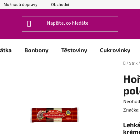
Možnosti dopravy
Obchodní podmínky
Podmínky ochrany o
zátka
Bonbony
Těstoviny
Cukrovinky
Domů
/
Strix
/
Hoř
po
Průměr
Neohod
hodnoc
Značka
produk
Lehká
je
kréme
0,0