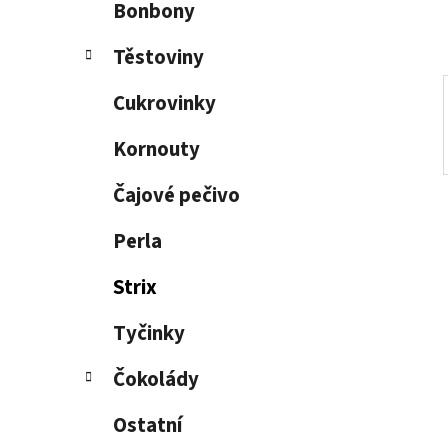
Bonbony
í
p
Těstoviny
a
n
Cukrovinky
e
Kornouty
l
Čajové pečivo
Perla
Strix
Tyčinky
Čokolády
Ostatní