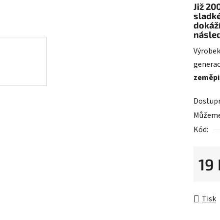
z
Již 20
sladké
5
dokáží
hvězdič
násle
Výrobek 
generac
zeměpi
Dostup
Můžeme 
Kód:
19
Měrná 
Tisk