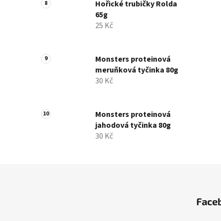
Hořické trubičky Rolda
65g
25 Kč
Monsters proteinová
meruňková tyčinka 80g
30 Kč
Monsters proteinová
jahodová tyčinka 80g
30 Kč
Z
á
Face
p
a