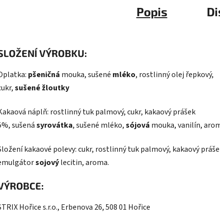
Popis
Di
SLOŽENÍ VÝROBKU:
Oplatka:
pšeničná
mouka, sušené
mléko
, rostlinný olej řepkový,
cukr,
sušené žloutky
Kakaová náplň: rostlinný tuk palmový, cukr, kakaový prášek
5%, sušená
syrovátka
, sušené mléko,
sójová
mouka, vanilín, aro
Složení kakaové polevy: cukr, rostlinný tuk palmový, kakaový práše
emulgátor
sojový
lecitin, aroma.
VÝROBCE:
STRIX Hořice s.r.o., Erbenova 26, 508 01 Hořice