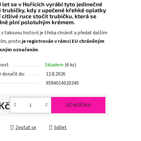
0 let se v Hořicích vyrábí tyto jedinečné
 trubičky
, kdy z upečené křehké oplatky
 citlivé ruce stočit trubičku, která se
ek.
dně plní polotuhým krémem.
s takovou historií je třeba chránit a předat dalším
ím, proto
je registrován v rámci EU chráněným
sným označením
.
nost
Skladem
(6 ks)
doručit do:
12.8.2026
9594014020249
 Kč
DO KOŠÍKU
cena:
Zeptat se
Sdílet