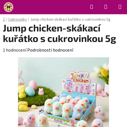
Přejít
Hledat
NÁKUPN
na
KOŠÍK
obsah
Domů
/
Cukrovinky
/
Jump chicken-skákací kuřátko s cukrovinkou 5g
Jump chicken-skákací
kuřátko s cukrovinkou 5g
Průměrné
1 hodnocení
Podrobnosti hodnocení
hodnocení
produktu
je
5,0
z
5
hvězdiček.