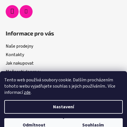
Informace pro vás
Naše prodejny
Kontakty
Jak nakupovat
Možnosti dopravy
Tento web používá soubory cookie. Dalším procházením
Obchodní podmínky
tohoto webu vyjadřujete souhlas s jejich používáním.. Více
Podmínky ochrany osobních údajů
informací
zde
.
Pro firmy
Nastavení
Vytvořil Shoptet
Odmítnout
Souhlasím
Copyright 2026
Cukrovinkový svět
. Všechna práva