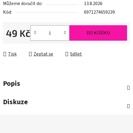
Můžeme doručit do:
13.8.2026
Kód:
6971274659239
49 Kč
DO KOŠÍKU
Měrná cena:
Tisk
Zeptat se
Sdílet
Popis
Diskuze
Z
á