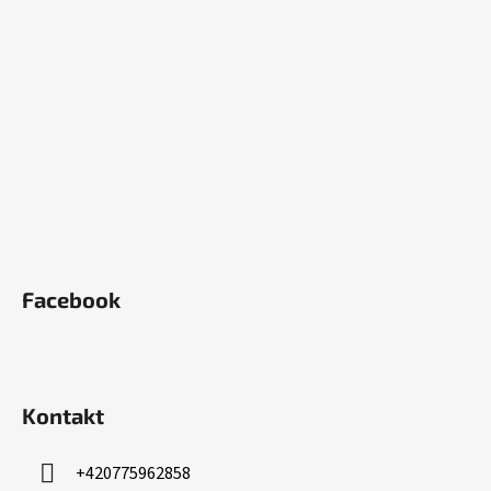
p
a
t
í
Facebook
Kontakt
+420775962858