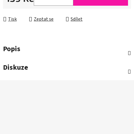
Měrná cena:
Tisk
Zeptat se
Sdílet
Popis
Diskuze
Z
á
p
a
t
í