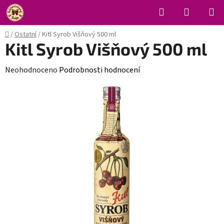
Přejít
Hledat
NÁKUPN
na
KOŠÍK
obsah
Domů
/
Ostatní
/
Kitl Syrob Višňový 500 ml
Kitl Syrob Višňový 500 ml
Průměrné
Neohodnoceno
Podrobnosti hodnocení
hodnocení
produktu
je
0,0
z
5
hvězdiček.