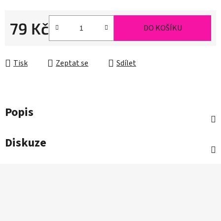
79 Kč
DO KOŠÍKU
Měrná cena:
Tisk
Zeptat se
Sdílet
Popis
Diskuze
Z
á
p
a
t