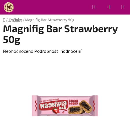
Přejít
Hledat
NÁKUPN
na
KOŠÍK
obsah
Domů
/
Tyčinky
/
Magnifig Bar Strawberry 50g
Magnifig Bar Strawberry
50g
Průměrné
Neohodnoceno
Podrobnosti hodnocení
hodnocení
produktu
je
0,0
z
5
hvězdiček.