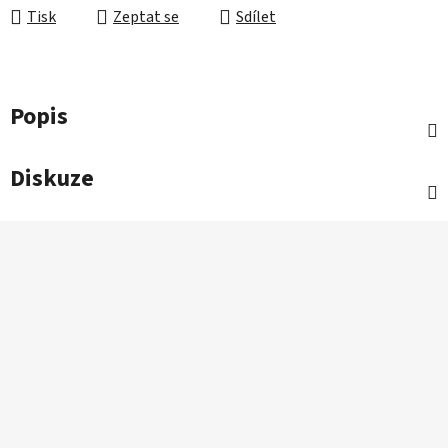
Tisk
Zeptat se
Sdílet
Popis
Diskuze
Z
á
p
a
t
í