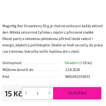
Magnifig Bar Strawberry 50 g je chutná volba pro každý aktivní
den. Měkká celozrnná tyčinka s náplní z přirozeně sladké
fíkové pasty a lahodnou jahodovou příchutí dodá radost i
energii, kdykoli ji potřebujete. Skvěle se hodí na cesty, do práce
i po tréninku. Vykročte vstříc lepšímu dni s chutí.
Dostupnost
Skladem
(>10 ks)
Můžeme doručit do:
12.8.2026
Kód:
8681042333633
15 Kč
DO KOŠÍKU
Měrná cena: