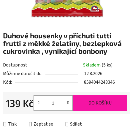
Duhové housenky v příchuti tutti
frutti z měkké želatiny, bezlepková
cukrovinka , vynikající bonbony
Dostupnost
Skladem
(5 ks)
Můžeme doručit do:
12.8.2026
Kód:
8594044243346
139 Kč
DO KOŠÍKU
Měrná cena:
Tisk
Zeptat se
Sdílet