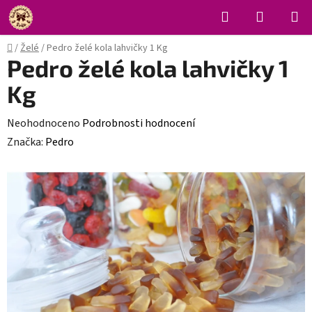
Přejít
Hledat
NÁKUPN
na
KOŠÍK
obsah
Domů
/
Želé
/
Pedro želé kola lahvičky 1 Kg
Pedro želé kola lahvičky 1
Kg
Průměrné
Neohodnoceno
Podrobnosti hodnocení
hodnocení
Značka:
Pedro
produktu
je
0,0
z
5
hvězdiček.