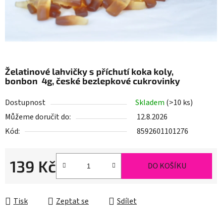
Želatinové lahvičky s příchutí koka koly,
bonbon 4g, české bezlepkové cukrovinky
Dostupnost
Skladem
(>10 ks)
Můžeme doručit do:
12.8.2026
Kód:
8592601101276
139 Kč
DO KOŠÍKU
Měrná cena:
Tisk
Zeptat se
Sdílet