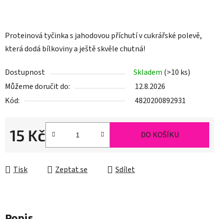
Proteinová tyčinka s jahodovou příchutí v cukrářské polevě,
která dodá bílkoviny a ještě skvěle chutná!
Dostupnost
Skladem
(>10 ks)
Můžeme doručit do:
12.8.2026
Kód:
4820200892931
15 Kč
DO KOŠÍKU
Měrná cena:
Tisk
Zeptat se
Sdílet
Popis