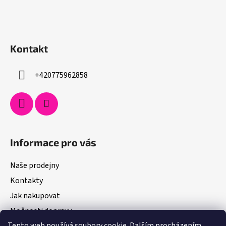
Kontakt
+420775962858
Informace pro vás
Naše prodejny
Kontakty
Jak nakupovat
Možnosti dopravy
Tento web používá soubory cookie. Dalším procházením