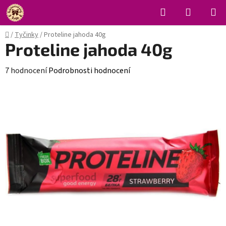
Přejít
Hledat
NÁKUPN
na
KOŠÍK
obsah
Domů
/
Tyčinky
/
Proteline jahoda 40g
Proteline jahoda 40g
Průměrné
7 hodnocení
Podrobnosti hodnocení
hodnocení
produktu
je
3,4
z
5
hvězdiček.