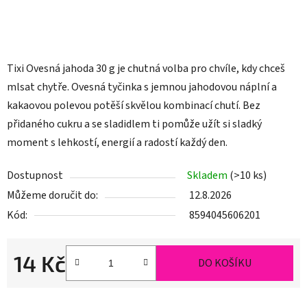
Tixi Ovesná jahoda 30 g je chutná volba pro chvíle, kdy chceš
mlsat chytře. Ovesná tyčinka s jemnou jahodovou náplní a
kakaovou polevou potěší skvělou kombinací chutí. Bez
přidaného cukru a se sladidlem ti pomůže užít si sladký
moment s lehkostí, energií a radostí každý den.
Dostupnost
Skladem
(>10 ks)
Můžeme doručit do:
12.8.2026
Kód:
8594045606201
14 Kč
DO KOŠÍKU
Měrná cena: