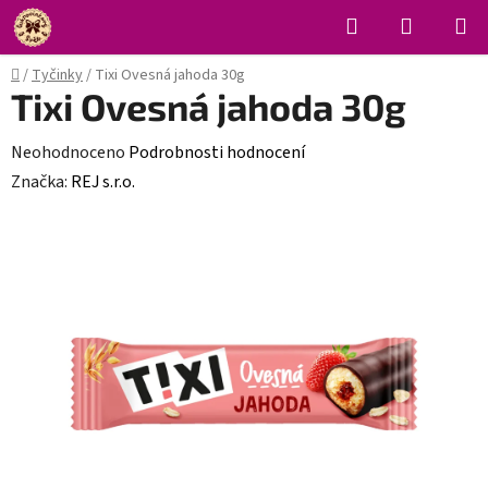
Přejít
Hledat
NÁKUPN
na
KOŠÍK
obsah
Domů
/
Tyčinky
/
Tixi Ovesná jahoda 30g
Tixi Ovesná jahoda 30g
Průměrné
Neohodnoceno
Podrobnosti hodnocení
hodnocení
Značka:
REJ s.r.o.
produktu
je
0,0
z
5
hvězdiček.