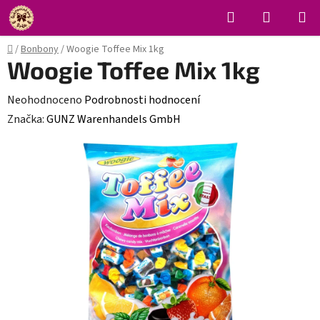
Přejít
Hledat
NÁKUPN
na
KOŠÍK
obsah
Domů
/
Bonbony
/
Woogie Toffee Mix 1kg
Woogie Toffee Mix 1kg
Průměrné
Neohodnoceno
Podrobnosti hodnocení
hodnocení
Značka:
GUNZ Warenhandels GmbH
produktu
je
0,0
z
5
hvězdiček.