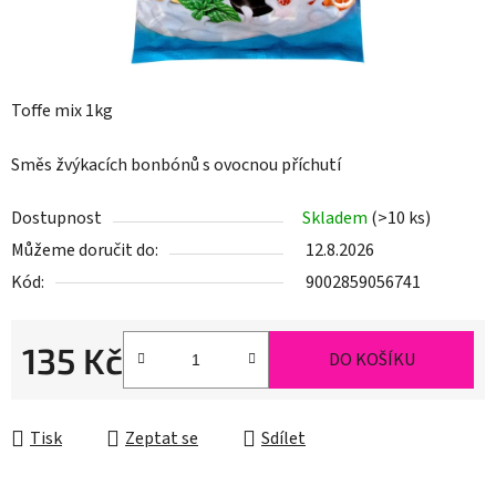
Toffe mix 1kg
Směs žvýkacích bonbónů s ovocnou příchutí
Dostupnost
Skladem
(>10 ks)
Můžeme doručit do:
12.8.2026
Kód:
9002859056741
135 Kč
DO KOŠÍKU
Měrná cena:
Tisk
Zeptat se
Sdílet