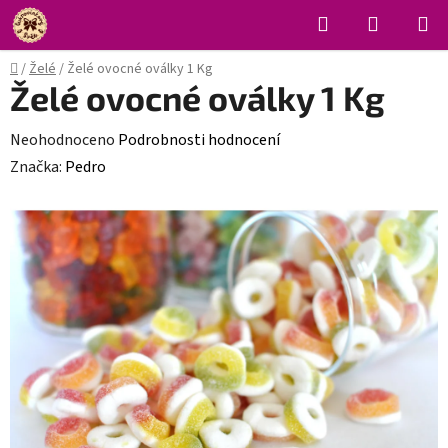
Přejít
Hledat
NÁKUPN
na
KOŠÍK
obsah
Domů
/
Želé
/
Želé ovocné oválky 1 Kg
Želé ovocné oválky 1 Kg
Průměrné
Neohodnoceno
Podrobnosti hodnocení
hodnocení
Značka:
Pedro
produktu
je
0,0
z
5
hvězdiček.