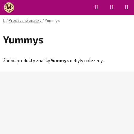
Přejít
Hledat
NÁKUPN
na
KOŠÍK
obsah
Domů
/
Prodávané značky
/
Yummys
Yummys
Žádné produkty značky
Yummys
nebyly nalezeny...
Z
á
p
a
t
í